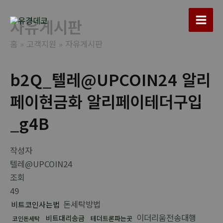
콘
텐
자유게시판
Main
츠
홈
고객지원
자유게시판
로
Men
건
너
b2Q_텔레@UPCOIN24 알리
뛰
페이현금화 알리페이테더구입
기
_g4B
작성자
텔레@UPCOIN24
조회
49
돈세탁방법
비트코인사는법
이더리움전송대행
비트대리송금
테더트론파는곳
코인돈세탁