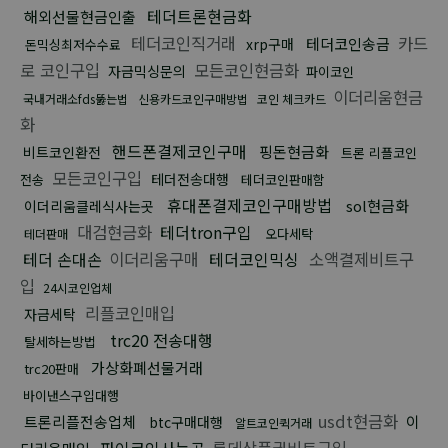
테더트론현금화
해외선물현금인출
테더코인직거래
카드
테더코인송금
xrp구매
돈믹싱최저수수료
로 코인구입
모든코인현금화
자금믹싱문의
파이코인
이더리움현금
국내거래소fds뚫는법
신용카드코인구매방법
코인 체크카드
화
핸드폰결제코인구매
핑돈현금화
비트코인환전
트론 리플코인
모든코인구입
테더전송대행
전송
테더코인판매함
휴대폰결제코인구매방법
sol현금화
이더리움클레식사는곳
대검현금화
테더tron구입
오다세탁
테더판매
테더 손대손
이더리움구매
테더코인믹싱
소액결제비트구
입
24시코인업체
리플코인매입
자금세탁
trc20 전송대행
탈세하는방법
가상화폐선물거래
trc20판매
바이낸스구입대행
usdt현금화
트론리플전송업체
이
btc구매대행
알트코인퀵거래
파이코인사는곳
롯데상품권비트구입