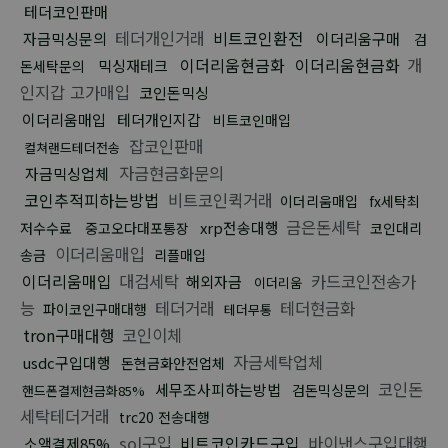
테더코인판매
테더개인거래
비트코인환전
자금믹싱문의
이더리움구매
검
이더리움현금화
이더리움현금화
개
믹싱재테크
돈세탁문의
인지갑 고가매입
코인돈믹싱
이더리움매입
테더개인지갑
비트코인매입
잡코인판매
컬쳐랜드테더전송
자금현금화문의
자금믹싱업체
코인추적피하는방법
비트코인퀵거래
이더리움매입
fx세탁최
금은돈세탁
xrp전송대행
저수수료
중고오다대포통장
코인대리
이더리움매입
송금
리플매입
이더리움매입
대검세탁
카드코인전송가
해외자금
이더리움
능
테더거래
테더현금화
파이코인구매대행
테더무통
tron구매대행
코인이체
자금세탁업체
usdc구입대행
돈현금화안전업체
코인돈
세무조사피하는방법
검돈믹싱문의
핸드폰결제현금화85%
세탁테더거래
trc20 전송대행
sol구입
비트코인카드구입
바이낸스구입대행
소액결제85%