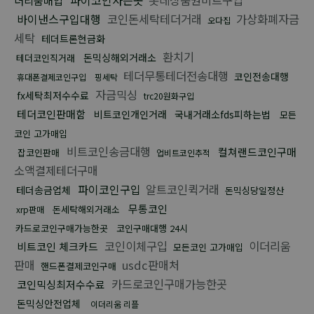
더리움매입
바이낸스구입대행
코인돈세탁테더거래
가상화폐자금
오다집
세탁
테더트론현금화
환치기
돈믹싱해외거래소
테더코인직거래
테더무통테더전송대행
코인전송대행
휴대폰결제코인구입
핑세탁
자금믹싱
fx세탁최저수수료
trc20원화구입
테더코인판매함
비트코인개인거래
국내거래소fds피하는법
모든
코인 고가매입
비트코인송금대행
컬쳐랜드코인구매
잡코인판매
업비트코인추적
소액결제테더구매
파이코인구입
알트코인퀵거래
테더송금업체
돈믹싱당일정산
무통코인
돈세탁해외거래소
xrp판매
카드로코인구매가능한곳
코인구매대행 24시
코인이체구입
이더리움
비트코인 체크카드
모든코인 고가매입
판매
usdc판매처
핸드폰결제코인구매
카드로코인구매가능한곳
코인믹싱최저수수료
돈믹싱안전업체
이더리움 리플