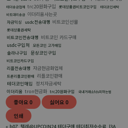
trc20원화구입
롯데상품권비트코인구입
테더송금업체
테더코인세탁
이더리움사는곳
비트대리송금
비트코인선물
usdc전송대행
자금믹싱
롯데상품권세탁
비트코인 카드구매
비트코인전송대행
usdc구입처
모든코인 고가매입
문상코인구입
솔라나구입
비트코인카드구입
자금현금화업체
리플전송대행
리플코인판매
트론리플코인판매
테더코인매입
정치자금세탁
tron현금화
이더리움
trc20원화구입
국내거래소fds피하는법
좋아요
0
싫어요
0
인쇄
«
b0Z_텔레@UPCOIN24 테더구매 테더최저수수료_l3A