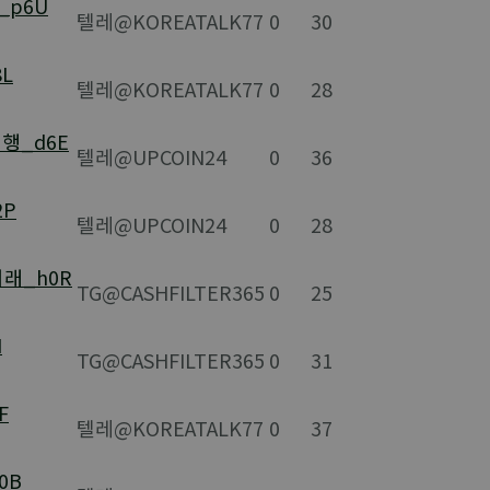
_p6U
텔레@KOREATALK77
0
30
L
텔레@KOREATALK77
0
28
대행_d6E
텔레@UPCOIN24
0
36
2P
텔레@UPCOIN24
0
28
거래_h0R
TG@CASHFILTER365
0
25
H
TG@CASHFILTER365
0
31
F
텔레@KOREATALK77
0
37
0B