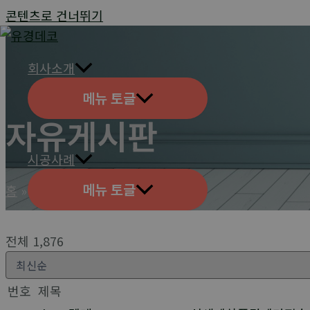
콘텐츠로 건너뛰기
회사소개
메뉴 토글
자유게시판
시공사례
메뉴 토글
홈
고객지원
자유게시판
전체 1,876
번호
제목