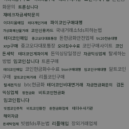
화문의
트론삽니다
재테크자금세탁문의
파이코인구매대행
이더리움매입
테더개인거래
국내거래소fds피하는법
코인신용카드
가상화폐선물거래
돈현금화안전업체
테더코인매입
중고오다대포통장
trc20전송대행
중고오다대포통장
코인구매사이트
xrp구매
코인
오다집수수료
돈믹싱당일정산
탈세하는
돈세탁
테더코인계좌이체
자금믹싱업체
방법
밈코인삽니다
트론구매
코인현금화수수료
알트코인
테더코인매입
tron구매대행
밈코인구매대행
구매
리플코인구매
알트코인퀵거래
btc현금화
테더코인비대면거래
검돈
자금현금화문의
탈세돈믹싱
믹싱업체
비트코인현금화
핑현금화
밈코인팝니다
테더수사기관
빗썸코인추적
비트코인환전
돈현금화업체
해외자금
빗썸fds푸는법
리플매입
장외거래업체
돈세탁업체