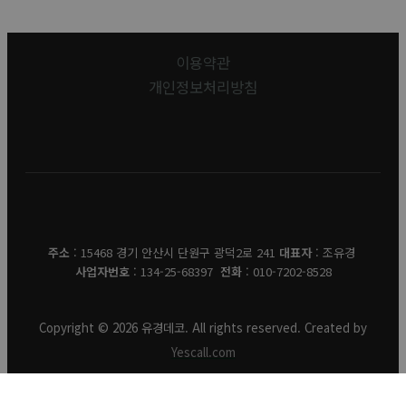
이용약관
개인정보처리방침
유경데코
주소
: 15468 경기 안산시 단원구 광덕2로 241
대표자
: 조유경
사업자번호
: 134-25-68397
전화
: 010-7202-8528
Copyright © 2026 유경데코. All rights reserved. Created by
Yescall.com