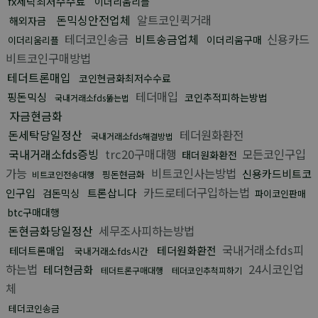
fx세탁최저수수료
이더리움리플
돈믹싱안전업체
알트코인퀵거래
해외자금
테더코인송금
비트송금업체
신용카드
이더리움구매
이더리움리플
비트코인구매방법
테더트론매입
코인현금화최저수수료
테더매입
핑돈믹싱
코인추적피하는방법
국내거래소fds뚫는법
자금현금화
돈세탁당일정산
테더원화환전
국내거래소fds해결방법
국내거래소fds증빙
trc20구매대행
모든코인구입
태더원화환전
가능
비트코인사는방법
신용카드비트코
핑돈현금화
비트코인전송대행
카드로테더구입하는법
인구입
트론삽니다
검돈믹싱
파이코인판매
btc구매대행
돈현금화당일정산
세무조사피하는방법
국내거래소fds피
테더원화환전
테더트론매입
국내거래소fds시간
하는법
24시코인업
테더현금화
테더트론구매대행
테더코인추척피하기
체
테더코인송금