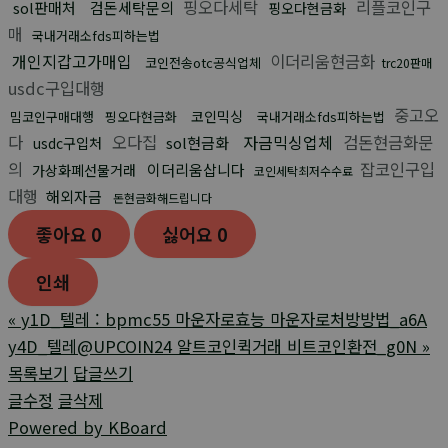
핑오다세탁
리플코인구
sol판매처
검돈세탁문의
핑오다현금화
매
국내거래소fds피하는법
개인지갑고가매입
이더리움현금화
코인전송otc공식업체
trc20판매
usdc구입대행
중고오
코인믹싱
밈코인구매대행
핑오다현금화
국내거래소fds피하는법
다
오다집
자금믹싱업체
검돈현금화문
sol현금화
usdc구입처
의
잡코인구입
이더리움삽니다
가상화폐선물거래
코인세탁최저수수료
대행
해외자금
돈현금화해드립니다
좋아요
0
싫어요
0
인쇄
«
y1D_텔레 : bpmc55 마운자로효능 마운자로처방방법_a6A
y4D_텔레@UPCOIN24 알트코인퀵거래 비트코인환전_g0N
»
목록보기
답글쓰기
글수정
글삭제
Powered by KBoard