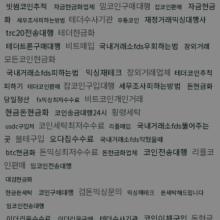
밈코인구매대행
빗썸코인추적
자금현금
자금현금화업체
잡코인판매
테더수사기관
화
재정거래믹싱대행사
세무조사피하는방법
무통코인
trc20전송대행
테더현금화
비트매입
테더트론구매대행
국내거래소fds우회하는법
장외거래
모든코인현금화
믹싱재테크
장외거래업체
국내거래소fds피하는법
테더코인추척
잡코인구입대행
세무조사피하는방법
피하기
돈현금화
테더코인판매
비트코인개인거래
당일정산
fx믹싱최저수수료
현금돈현금화
횡령세탁
코인송금대행24시
코인세탁최저수수료
국내거래소fds뚫어주는
usdc구입처
리플매입
블테구입
오다집수수료
곳
국내거래소fds막혔을때
돈믹싱최저수수료
코인전송대행
리플코
btc현금화
돈현금화업체
인판매
밈코인전송대행
대검현금화
검돈믹싱문의
코인구매대행
현금돈세탁
믹싱재테크
돈세탁해드립니다
밈코인전송대행
코인이체구입
돈현금
이더리움수수료
테더수사기관
이더리움구매