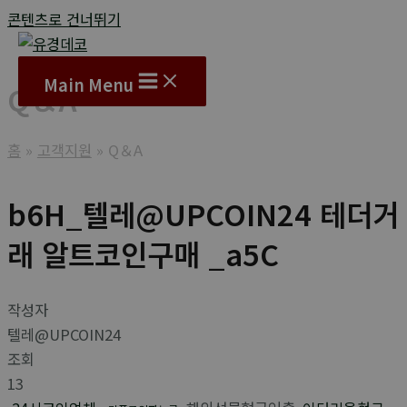
콘텐츠로 건너뛰기
Main Menu
Q＆A
홈
고객지원
Q＆A
b6H_텔레@UPCOIN24 테더거
래 알트코인구매 _a5C
작성자
텔레@UPCOIN24
조회
13