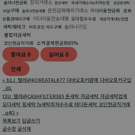
장외거래소
솔라나현금화
국내거래소fds피하는법
문상세탁
금은돈세탁
xrp구매
돈현금화해외거래소
이더리움현금화
문화
솔라나전송대행
이더리움전송대행
오다집수수료
상품권테더구매
세금적게내는방법
세탁재테크
솔라나구입
비트코인 카드구매
불법자금세탁
소액결제현금화85%
코인현금직거래
좋아요
0
싫어요
0
인쇄
«
b1J_텔레@KOREATALK77 다바오포커판매 다바오포커구입
_i0L
t3U_텔레@CASHFILTER365 돈세탁 자금세탁 자금세탁업체
오다세탁 핑세탁 fx세탁최저수수료 테더돈세탁 코인현금직거래
_q4Q
»
목록보기
답글쓰기
글수정
글삭제