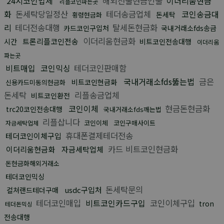
24시코인업체
해외선물현금인출
이더리움현금
리플코인파는곳
화
돈세탁당일정산
테더송금업체
코인송금대
돈세탁
횡령현금화
리
테더전송대행
탈세돈현금화
카드코인구입처
국내거래소fds송금
이더리움현금화
트론리플코인전송
시간
비트코인전송대행
이더리움
파는곳
비트매입
코인믹싱
테더코인판매함
국내거래소fds뚫는법
금은
비트코인현금화
신용카드미동의현금화
돈세탁
리플송금업체
비트코인환전
코인이체
현금돈현금화
trc20코인전송대행
국내거래소fds깨는법
리플삽니다
코인이체
코인구매사이트
자금세탁업체
휴대폰결제테더전송
테더코인이체구입
카드 비트코인현금화
이더리움현금화
자금세탁업체
돈현금화해외거래소
테더코인믹싱
돈세탁문의
usdc구입처
컬쳐랜드테더구매
테더코인매입
비트코인카드구입
코인이체구입
tron
테더돈믹싱
전송대행