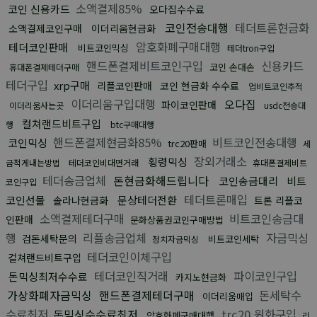
소액결제85%
코인 신용카드
오다집수수료
코인전송대행
테더트론현금화
소액결제코인구매
이더리움현금화
암호화폐구매대행
테더코인판매
비트코인믹싱
테더tron구입
핸드폰결제비트코인구입
신용카드
코인 손대손
휴대폰결제테더구매
테더구입
xrp구매
리플코인판매
코인 현금화 수수료
업비트코인추적
이더리움구입대행
오다집
파이코인판매
이더리움사는곳
usdc전송대
컬쳐랜드비트구입
행
btc구매대행
핸드폰결제현금화85%
비트코인전송대행
코인믹싱
trc20판매
세
장외거래소
횡령믹싱
금적게내는방법
테더코인비대면거래
휴대폰결제비트
테더송금업체
돈현금화해드립니다
코인송금대리
비트
코인구입
테더트론매입
코인선물
문상테더전환
솔라나현금화
트론 리플코
소액결제테더구매
비트코인송금대
인판매
문화상품권코인구매방법
행
리플송금업체
자금믹싱
검돈세탁문의
비트코인세탁
정치자금믹싱
테더코인이체구입
컬쳐랜드비트구입
테더코인직거래
파이코인구입
돈믹싱최저수수료
카지노현금화
가상화폐자금믹싱
핸드폰결제테더구매
돈세탁수
이더리움매입
수료최저
돈믹싱수수료최저
trc20 원화구입
암호화폐구매대행
리