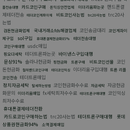
핸드폰결
카드코인구매
이더리움파는곳
돈믹싱안전업체
플전송대행
제테더전송
trc20사
비트코인사는법
테더코인계좌이체
trc20사는법
는법
코인송금대리
국내거래소fds해결업체
검돈현금화업체
코인계좌이
sol구입
체구입
테더전송대행
휴대폰결제현금화85%
usdc매입
코인구매대행
테더트론파는곳
바이낸스구입대행
핑오다세탁
문상91%
솔라나현금화
코인
비트코인선물
핑현금화
트론구매
돈현금화
이더리움구입대행
트론 리플
컬쳐랜드코인구매
테더코인믹싱
테더트론매입
코인전송
정치자금세탁
코인현금화수수료
자금현금
자금세탁
탈세하는방법
화문의
fx세탁최저수수료
코인믹싱
이더리움매입
테더트론구매대행
최저수수료
휴대폰결제테더전환
카드로코인구매하는법
trc20사는법
테더트론구매대행
롯데
상품권현금화94%
소액결제매입