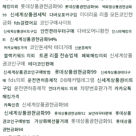
롯데상품권현금화90
해킹의뢰
롯데상품권현금화96
백화점상품권현금화
신세계상품권세탁
이더리움 리플 모든코인현
다바오포커구입
99
금화
코인구매사이트
fds걸렸어요
다바오머니환전
안전한라우터구매
신세계상품권비트구입
인스타해킹의
신세계상품권현금화94%
뢰
코인돈세탁 테더거래
카카오해킹가격
신분증제작
트론 리플 전송업체
신세계상품
블랙키워드 의뢰
페북해킹의뢰
권코인구매
테더코인판매
롯데상품권현금화99
신세계상품권코인구매방법
신세계상품권테더구
fds의뢰
DB해커텔레그램
신세계상품권비트
운전면허증제작
매
구입
운전면허증제작
차량번호판가격
카카오톡
언더키워드 의뢰
해킹가격
신세계상품권현금화98
카톡인증
신세계상품권현금화99
롯데상품
롯데상품권현금화92
보안라우터판매
롯데상품권현금화91
가상화폐선물거래
권코인구매방법
롯데상품
권현금화94