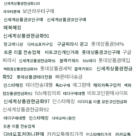
신세계상품권현금화100
보안라우터구매
라우터판매
신세계상품권코인구매
신세계상품권코인구매
페북해킹
신세계상품권현금화91
롯데상품권94%
구글찌라시 광고
망고머니상
다바오포커구입
구글
트론 리플 전송업체
비트코인개인거래
롯데상품권코인구매
찌라시
롯데상품권매입
블랙키워드
신세계상품권현금화91
fds테더
롯데상품권세탁
신세계상품권현금
블랙키워드
백화점상품권현금화90
화92
빠른테더송금
롯데상품권테더전환
테더전송대행
에그판매
인스타해킹
해외카톡구입처
톡ID구매
백화
fds해킹의뢰
비트코인판매사이트
점상품권현금화92
테더구매대행
신세계상품권현금화97
인스타해킹
이더리움 리플 모든코인현금화
신세계상품권현금화92
인스타해킹
테더구매대행
다바오머니환전
트론 리플 전송업체
다바오포커머니판매
카카오톡해킹가격
카카오톡
인스타해킹가격