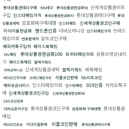
신세계상품권비트
롯데상품권테더구매
fds테더
롯데상품권현금화93
구입
롯데상품권테더구매
인스타해킹가격
롯데
롯데상품권현금화93
암호화폐구매대행
신세계상품권코인구매
상품권세탁
인스타해킹
핸드폰인증
다바오머니상
쓰레드
이더리움현금화
인스타해킹가격
해킹의뢰
알트코인구매
번호판제작
해외카톡구입처
페이스북해킹
롯데상품권현금화100
유튜브영상내리
트위터해킹의뢰
fds해킹
기
페이스북해킹
블랙키워드
신세계상품권세탁
페북해킹
블랙키워드
다바오머니상
리플코인판매
fds비트코인
테더코인직거래
쓰레드해킹의뢰
인스타해킹의뢰
010인증
카카오톡구
해외송금서비스
인스타해킹
매
신세계상품권코인구입
신세계상품권현금화96
24시코인업체
롯데상품권코인구매
롯데상품권
다바오포커구입
암호화폐 구매대행
매입
리플코인판매
이더리움판매
테더코인송금
롯데상품권테더구매