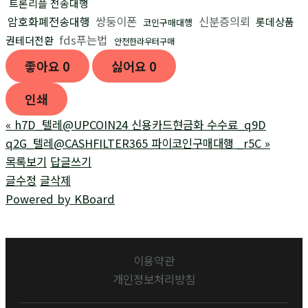
트론리플 전송대행
암호화폐전송대행
쌍둥이폰
신분증의뢰
롯데상품
코인구매대행
fds푸는법
권테더전환
안전한라우터구매
좋아요
0
싫어요
0
인쇄
«
h7D_텔레@UPCOIN24 신용카드현금화 수수료_q9D
q2G_텔레@CASHFILTER365 파이코인구매대행 _r5C
»
목록보기
답글쓰기
글수정
글삭제
Powered by KBoard
이용약관
개인정보처리방침