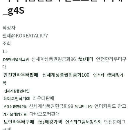
_g4S
작성자
텔레@KOREATALK77
조회
11
신세계상품권현금화96
fds테더
안전한라우터구
DB해커텔레그램
매
안전한라우터판매
신세계상품권현금화100
인스타그램해킹가
격
신세계상품권매입
라우터판매
테더코인직거래
신세계상품권현금화98
언더키워드 광고
망고머니상
롯데상품권94%
다바오포커판매
카카오해킹의뢰
보안라우터구매
fds해킹가격
안전한에그
인스타그램해킹의뢰
구매