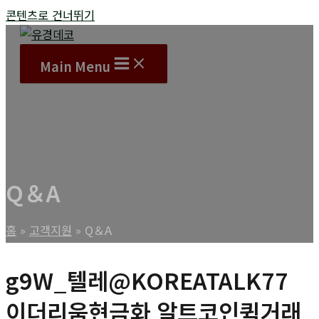
콘텐츠로 건너뛰기
Main Menu
Q＆A
홈
고객지원
Q＆A
g9W_텔레@KOREATALK77
이더리움현금화 알트코인퀵거래