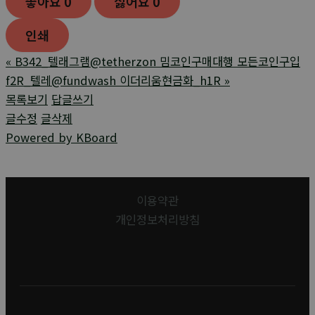
좋아요
0
싫어요
0
인쇄
«
B342_텔래그램@tetherzon 밈코인구매대행 모든코인구입
f2R_텔레@fundwash 이더리움현금화_h1R
»
목록보기
답글쓰기
글수정
글삭제
Powered by KBoard
이용약관
개인정보처리방침