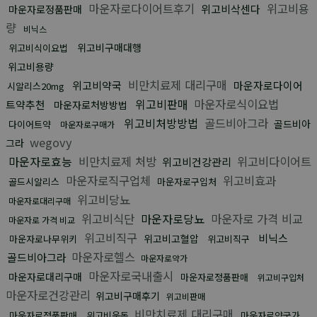
마운자로다이어트후기
위고비용
위고비삭센다
마운자로정품판매
량
비닉스
위고비구매대행
위고비식이요법
위고비용량
비만치료제 대리구매
위고비약국
마운자로다이어
시알리스20mg
위고비판매
마운자로식이요법
트약추천
마운자로처방방법
위고비처방방법
골드비아그라
골드비아
다이어트약
마운자로구매가
wegovy
그라
마운자로효능
비만치료제 처방
위고비다이어트
위고비건강관리
마운자로직구업체
위고비효과
골드시알리스
마운자로구입처
위고비당뇨
마운자로대리구매
위고비식단
마운자로당뇨
마운자로 가격 비교
마운자로 가격 비교
위고비직구
비닉스
위고비고혈압
마운자로나무위키
위고비직구
마운자로헬스
골드비아그라
마운자로약가
마운자로국내출시
마운자로대리구매
마운자로정품판매
위고비구입처
마운자로건강관리
위고비구매후기
위고비판매
비만치료제 대리구매
마운자로정품판매
위고비운동
마운자로약국가