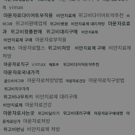
vimax
격
마운자로다이어트부작용
위고비다이어트약추천
비만치료제
비
위고비판매업체
마운자로효
위고비병원
비만치료제 대리처방
아그라
과
위고비정품판매
위고비대리구매
비만치료제
마운자로부작용
비만치료제 구매
마운자로헬스
위고비처방
비만치료제
비만치료제 구매
비맥스
처방
vimax
마운자로직구
위고비다이어트약추천
해포쿠
마운자로국내가격
마운자로처방방법
마운자로직구방법
골드비아그라
마운자로건강
위고비직구가격
비만치료제 대리구매
위고비나무위키
마운자로건강
비만치료제
마운자로사는곳
위고비대리구매
위고비달리기
마운자로구매대행
마
마운자로처방
운자로단가
비만치료제 처방
위고비런닝