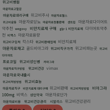
위고비병원
마운자로고혈압
위고비주사
마운자로대리구매
마운자로헬스
마운자로당뇨
마운자로다이어트
위고비운동
마운자로정품판매
센트립
약추천
비만치료제 구매
다이어트약추
wegovy
glp-1 비만치료제
천
마운자로용량
비맥스
칵스타
비만치료제
위고비구입처
위고비판매업체
마운자로재고
골드비아그라
위고비파는곳
위고비직구가격
위고비
다이어트
프로코밀
위고비성인병
카마그라
vimax
위고비건강
마운자로직구방법
마운자로국내출시
위고비효능
위고비처방방법
위고비판매
비아그라
마운자로직구
비만치료제 대리구매
위고비처방방법
100mg
비맥스
마운자로단가
성인약국
위고비건강관리
위고비건강관리
시알리스
마운자로비용