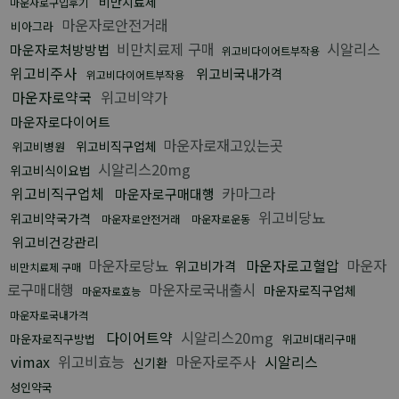
비만치료제
마운자로구입후기
마운자로안전거래
비아그라
비만치료제 구매
시알리스
마운자로처방방법
위고비다이어트부작용
위고비주사
위고비국내가격
위고비다이어트부작용
마운자로약국
위고비약가
마운자로다이어트
마운자로재고있는곳
위고비직구업체
위고비병원
시알리스20mg
위고비식이요법
위고비직구업체
카마그라
마운자로구매대행
위고비당뇨
위고비약국가격
마운자로안전거래
마운자로운동
위고비건강관리
마운자로당뇨
마운자로고혈압
마운자
위고비가격
비만치료제 구매
로구매대행
마운자로국내출시
마운자로직구업체
마운자로효능
마운자로국내가격
다이어트약
시알리스20mg
마운자로직구방법
위고비대리구매
vimax
위고비효능
마운자로주사
시알리스
신기환
성인약국