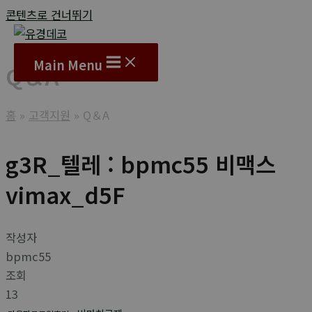
콘텐츠로 건너뛰기
Main Menu
Q＆A
홈
고객지원
Q＆A
g3R_텔레 : bpmc55 비맥스
vimax_d5F
작성자
bpmc55
조회
13