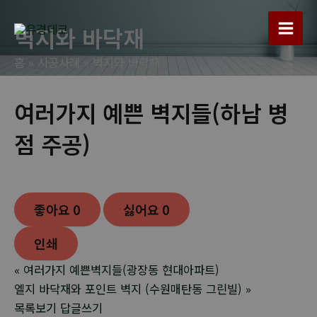
콘
텐
벽지와 바닥재
Main
츠
홈
시공사례
벽지와 바닥재
로
Men
건
너
여러가지 예쁜 벽지들(하남 병
뛰
점 주공)
기
좋아요
0
싫어요
0
인쇄
«
여러가지 예쁜벽지들(광장동 현대아파트)
엘지 바닥재와 포인트 벽지 (수원매탄동 그린빌)
»
목록보기
답글쓰기