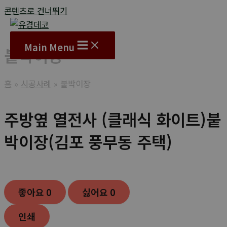
콘텐츠로 건너뛰기
Main Menu
붙박이장
홈
시공사례
붙박이장
주방옆 열전사 (클래식 화이트)붙
박이장(김포 풍무동 주택)
좋아요
0
싫어요
0
인쇄