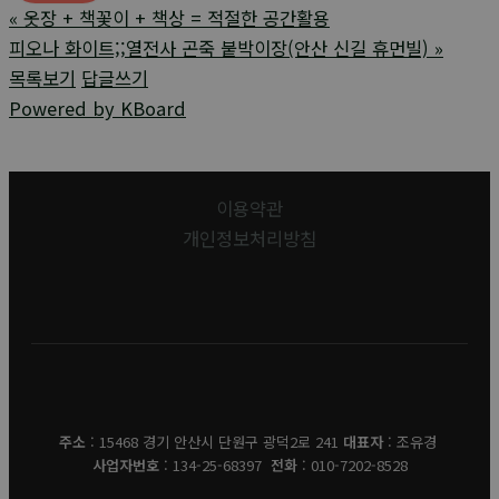
«
옷장 + 책꽃이 + 책상 = 적절한 공간활용
피오나 화이트;;열전사 곤죽 붙박이장(안산 신길 휴먼빌)
»
목록보기
답글쓰기
Powered by KBoard
이용약관
개인정보처리방침
유경데코
주소
: 15468 경기 안산시 단원구 광덕2로 241
대표자
: 조유경
사업자번호
: 134-25-68397
전화
: 010-7202-8528