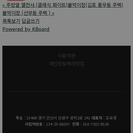
«
주방옆 열전사 (클래식 화이트)붙박이장(김포 풍무동 주택)
붙박이장 (선부동 주택 )
»
목록보기
답글쓰기
Powered by KBoard
이용약관
개인정보처리방침
유경데코
주소
: 15468 경기 안산시 단원구 광덕2로 241
대표자
: 조유경
사업자번호
: 134-25-68397
전화
: 010-7202-8528