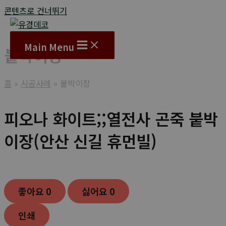
콘텐츠로 건너뛰기
Main Menu
붙박이장
홈
시공사례
붙박이장
피오나 화이트;;열전사 곤죽 붙박
이장(안산 신길 휴먼빌)
좋아요
0
싫어요
0
인쇄