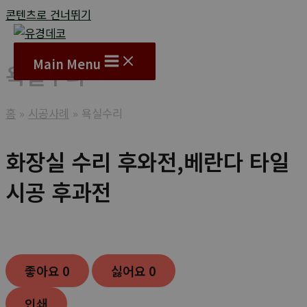
콘텐츠로 건너뛰기
Main Menu
욕실수리
홈
시공사례
욕실수리
화장실 수리 후와전,베란다 타일
시공 후과전
좋아요
0
싫어요
0
인쇄